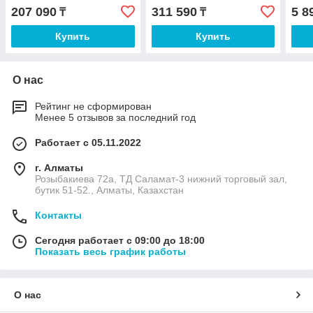
настенный
150 напольный верхнее
207 090
311 590
5 8
₸
₸
подключение
Купить
Купить
О нас
Рейтинг не сформирован
Менее 5 отзывов за последний год
Работает с 05.11.2022
г. Алматы
Розыбакиева 72а, ТД Саламат-3 нижний торговый зал,
бутик 51-52., Алматы, Казахстан
Контакты
Сегодня работает с 09:00 до 18:00
Показать весь график работы
О нас