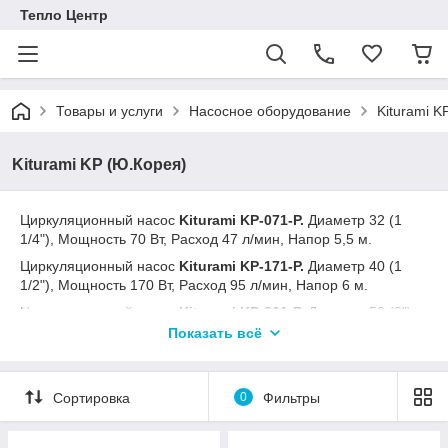
Тепло Центр
Товары и услуги
Насосное оборудование
Kiturami K
Kiturami KP (Ю.Корея)
Циркуляционный насос
Kiturami KP-071-P.
Диаметр 32 (1
1/4"), Мощность 70 Вт, Расход 47 л/мин, Напор 5,5 м.
Циркуляционный насос
Kiturami KP-171-P.
Диаметр 40 (1
1/2"), Мощность 170 Вт, Расход 95 л/мин, Напор 6 м.
Циркуляционный насос
Kiturami KP-261-P.
Диаметр 50 (2"),
Мощность 260 Вт, Расход 188 л/мин, Напор 5,5 м.
Показать всё
Циркуляционный насос
Kiturami KP-351-P.
Диаметр 50 (2"),
Мощность 350 Вт, Расход 230 л/мин, Напор 6,5 м.
Сортировка
0
Фильтры