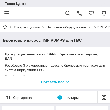
Тепло Центр
Товары и услуги
Насосное оборудование
IMP PUMPS
Бронзовые насосы IMP PUMPS для ГВС
Циркуляционный насос SAN (с бронзовым корпусом)
SAN
Резьбовые 3-х скоростные насосы с бронзовым корпусом для
систем циркуляции ГВС
Резьбовые 3-х скоростные циркуляционные насосы с
бронзовым корпусом для систем циркуляции ГВС, 230V.
Показать всё
Подходят для стран за пределами ЕС. Циркуляционные
насосы серии SAN применяются для перекачивания жидких
сред в системах отопления, циркуляции ГВС, вентиляции,
Сортировка
0
Фильтры
охлаждения и кондиционирования воздуха. Насосы
представлены в двух исполнениях: одинарные и сдвоенные
насосы, скорость вращения регулируется при помощи