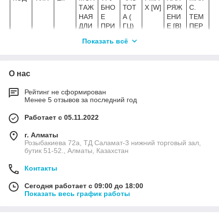
ТАЖ
БНО
ТОТ
X [W]
РЯЖ
С.
НАЯ
Е
А (
ЕНИ
ТЕМ
ДЛИ
ПРИ
ГЦ)
Е [В]
ПЕР
НА L
СОЕ
АТУР
Показать всё
[ММ]
ДИН
А (С)
ЕНИ
Е
О нас
9795
SAN
130
G 1
50
75
1~23
65
2176
20/4
¼
0 V
Рейтинг не сформирован
6
0-
Менее 5 отзывов за последний год
130
Работает с 05.11.2022
9795
SAN
130
G 1
50
75
1~23
65
2176
25/4
½
0 V
г. Алматы
7
0-
Розыбакиева 72а, ТД Саламат-3 нижний торговый зал,
130
бутик 51-52., Алматы, Казахстан
9795
SAN
130
G 1
50
90
1~23
65
Контакты
2176
20/6
¼
0 V
9
0-
Сегодня работает с 09:00 до 18:00
130
Показать весь график работы
9795
SAN
130
G 1
50
90
1~23
65
2177
25/6
½
0 V