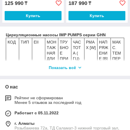
125 990
187 990
₸
₸
Купить
Купить
Циркуляционные насосы IMP PUMPS серии GHN
КОД
ТИП
EII
МОН
ТРУ
ЧАС
PMA
НАП
МАК
ТАЖ
БНО
ТОТ
X [W]
РЯЖ
С.
НАЯ
Е
А (
ЕНИ
ТЕМ
ДЛИ
ПРИ
ГЦ)
Е [В]
ПЕР
НА L
СОЕ
АТУР
Показать всё
[ММ]
ДИН
А (С)
ЕНИ
Е
О нас
9795
GHN
180
G 1
50
50
1~23
110
2171
25/4
½
0 V
Рейтинг не сформирован
Менее 5 отзывов за последний год
0
0-
180
Работает с 05.11.2022
9795
GHN
180
G 2
50
50
1~23
110
г. Алматы
2171
32/4
0 V
Розыбакиева 72а, ТД Саламат-3 нижний торговый зал,