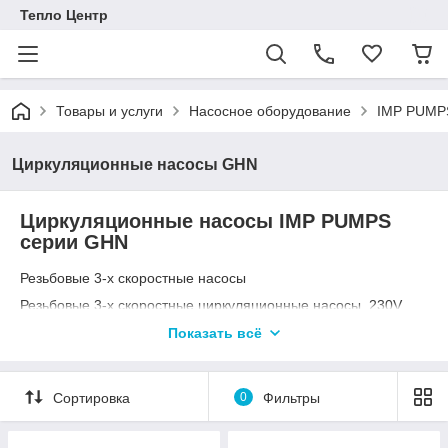
Тепло Центр
Товары и услуги
Насосное оборудование
IMP PUMPS
Циркуляционные насосы GHN
Циркуляционные насосы IMP PUMPS
серии GHN
Резьбовые 3-х скоростные насосы
Резьбовые 3-х скоростные циркуляционные насосы, 230V.
Подходят для стран за пределами ЕС.
Показать всё
Циркуляционные насосы серии GHN применяются для
перекачивания жидких сред в системах отопления,
вентиляции, охлаждения и кондиционирования воздуха.
Сортировка
0
Фильтры
Насосы представлены в двух исполнениях: одинарные и
сдвоенные насосы, скорость вращения регулируется при
помощи переключателя.