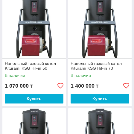
Kiturami KSG 300
- напольный газовый котел, площадь
отопления до 3500 кв.м (Мощность 348,8 кВт).
Kiturami KSG 400
- напольный газовый котел, площадь
отопления до 4650 кв.м (Мощность 465,1 кВт).
Напольный газовый котел
Напольный газовый котел
Kiturami KSG HiFin 50
Kiturami KSG HiFin 70
В наличии
В наличии
1 070 000
1 400 000
₸
₸
Купить
Купить