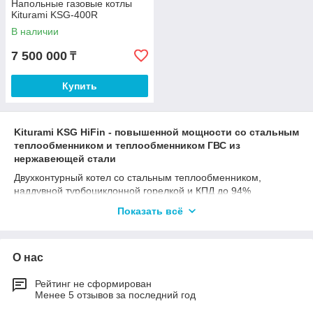
Напольные газовые котлы
Kiturami KSG-400R
В наличии
7 500 000
₸
Купить
Kiturami KSG HiFin - повышенной мощности со стальным
теплообменником и теплообменником ГВС из
нержавеющей стали
Двухконтурный котел со стальным теплообменником,
наддувной турбоциклонной горелкой и КПД до 94%
Показать всё
Дымовые каналы особой конструкции (отличие от
модели KSG)
Дымовые каналы особой конструкции с ребрами,
О нас
обеспечивающими повышенный теплосъём и КПД до 94%,
позволяют снизить расход газа
Рейтинг не сформирован
Менее 5 отзывов за последний год
Основной теплообменник из стали