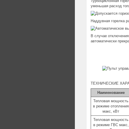
Турбоциклонная горел
уменьшая расход топ
Наддувная горелка ра
В случае отключения
автоматически прекр
ТЕХНИЧЕСКИЕ ХАР
Наименование
Тепловая мощность
в режиме отопления
макс, кВт
Тепловая мощность
в режиме ГВС макс,