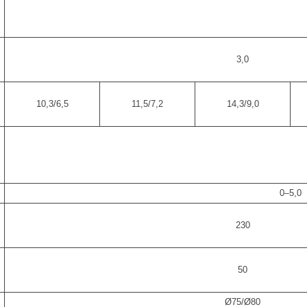
,
3,0
10,3/6,5
11,5/7,2
14,3/9,0
0–5,0
230
,
50
Ø75/Ø80