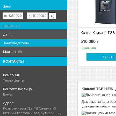
Цена
В наличии
Котел Kiturami TGB 
Да
5
510 000 ₸
Производитель
В наличии
Kiturami
5
Купить
КОНТАКТЫ
Тепло Центр
Kiturami TGB HIFIN
Ермек
Дымовые каналы особ
уменьшить габаритны
Розыбакиева 72а, ТД Саламат-3
нижний торговый зал, бутик 51-52.,