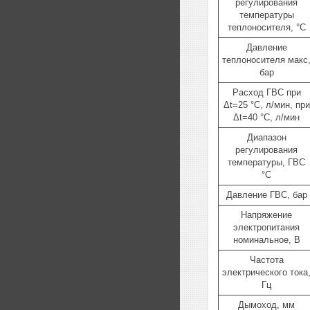
регулирования
температуры
теплоносителя, °C
Давление
теплоносителя макс
бар
Расход ГВС при
Δt=25 °C, л/мин, при
Δt=40 °C, л/мин
Диапазон
регулирования
температуры, ГВС
°C
Давление ГВС, бар
Напряжение
электропитания
номинальное, В
Частота
электрического тока
Гц
Дымоход, мм