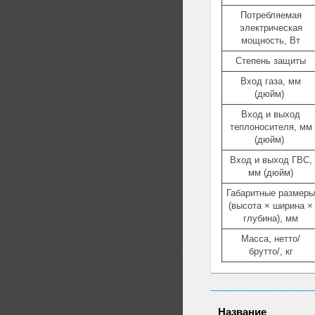
Потребляемая
электрическая
мощность, Вт
Степень защиты
Вход газа, мм
(дюйм)
Вход и выход
теплоносителя, мм
(дюйм)
Вход и выход ГВС,
мм (дюйм)
Габаритные размеры
(высота × ширина ×
глубина), мм
Масса, нетто/
брутто/, кг