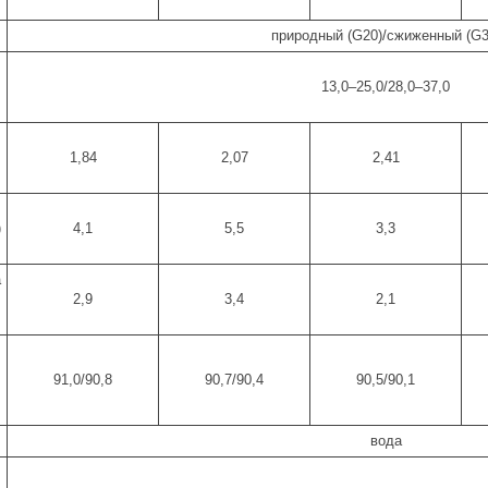
природный (G20)/сжиженный (G3
13,0–25,0/28,0–37,0
1,84
2,07
2,41
)
4,1
5,5
3,3
а
2,9
3,4
2,1
91,0/90,8
90,7/90,4
90,5/90,1
вода