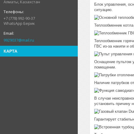
Алматы, Казахстан
Блок управления, ос
ситуацию.
+7 (778) 992-90-37
WhatsApp Берик
Теплообменник котла
9929037@mail.ru
Теплообменник горяч
ГВС из-за накипи и 
КАРТА
Оснащение пультом у
помещении.
Наличие патрубков от
В случае неисправнос
установить причину н
Гарантирует стабильн