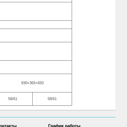
930×365×650
58/61
58/61
График работы