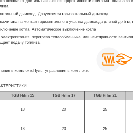
ка позволяет достичь наивысшей эффективности сжигания топлива за сч
лива.
Допускается горизонтальный дымоход
ссчитана на монтаж горизонтального участка дымохода длиной до 5 м, 
Автоматическое выключение котла
 электропитания, перегрева теплообменника или неисправности вентил
ащает подачу топлива.
Пульт управления в комплекте
АКТЕРИСТИКИ
TGB Hifin 15
TGB Hifin 17
TGB Hifin 21
18
20
25
18
20
25