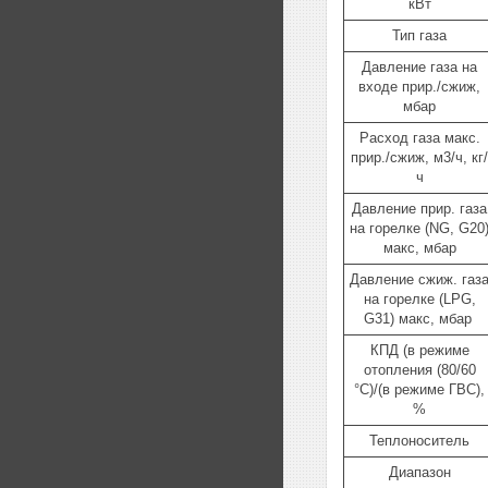
кВт
Тип газа
Давление газа на
входе прир./сжиж,
мбар
Расход газа макс.
прир./сжиж, м3/ч, кг/
ч
Давление прир. газа
на горелке (NG, G20
макс, мбар
Давление сжиж. газ
на горелке (LPG,
G31) макс, мбар
КПД (в режиме
отопления (80/60
°C)/(в режиме ГВС),
%
Теплоноситель
Диапазон