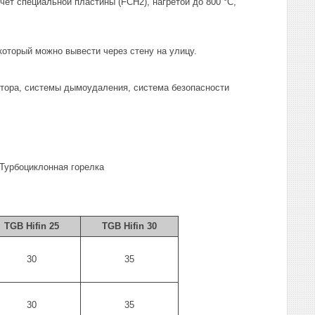
ет специальной пластины (FCH2), нагретой до 800 °С,
который можно вывести через стену на улицу.
ятора, системы дымоудаления, система безопасности
Турбоциклонная горелка
TGB Hifin 25
TGB Hifin 30
30
35
30
35