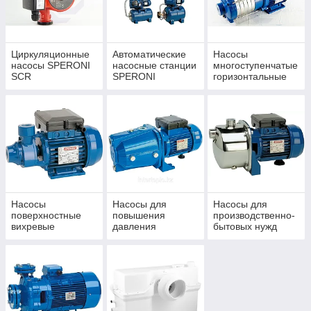
Циркуляционные
Автоматические
Насосы
насосы SPERONI
насосные станции
многоступенчатые
SCR
SPERONI
горизонтальные
SPERONI типа
RXM и RX
Насосы
Насосы для
Насосы для
поверхностные
повышения
производственно-
вихревые
давления
бытовых нужд
SPERONI
самовсасывающи
многоступенчатые
е типа CAM
типа SM и RSM