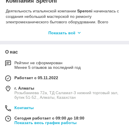
Компания Speroni
Деятельность итальянской компании
Speroni
начиналась с
создания небольшой мастерской по ремонту
электромеханического бытового оборудовании. Всего
двадцать лет понадобилось фирме, чтобы о ней заговорили.
Сейчас логотип Speroni известен во всем мире, а ее
Показать всё
продукция пользуется неизменным спросом у покупателей.
На заре своего становления компания занималась
технологической разработкой насосного оборудования для
О нас
воды, а позже это направление стало основной
специализацией для Speroni.
Рейтинг не сформирован
Менее 5 отзывов за последний год
Модернизируя существующие способы перекачки жидкостей,
компания создала свой фирменный стандарт насосного
Работает с 05.11.2022
оборудования. Разработанный Speroni
усовершенствованный вариант перекачки жидкостей
г. Алматы
представлял собой экономичную и чрезвычайно
Розыбакиева 72а, ТД Саламат-3 нижний торговый зал,
бутик 51-52., Алматы, Казахстан
эффективную насосную систему.
Произведенная по новым технологиям аппаратура стала
Контакты
использоваться далеко за пределами Италии, завоевывая
зарубежные рынки. Надежность и качество продукции
Сегодня работает с 09:00 до 18:00
фирмы подтверждаются популярностью марки и высоким
Показать весь график работы
спросом на товары Speroni по всему миру. Сейчас