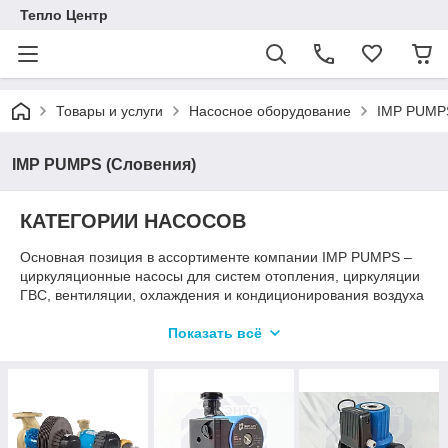
Тепло Центр
Товары и услуги
Насосное оборудование
IMP PUMPS
IMP PUMPS (Словения)
КАТЕГОРИИ НАСОСОВ
Основная позиция в ассортименте компании IMP PUMPS –
циркуляционные насосы для систем отопления, циркуляции
ГВС, вентиляции, охлаждения и кондиционирования воздуха
(ОВК). В линейке представлены одинарные и сдвоенные
насосы с фланцевым или резьбовым соединением, с
Показать всё
бронзовым или чугунным корпусом. Для изготовления
корпусов всегда используется чугун с катафорезным
покрытием. Для удобства выбора насосы разделены на 5
основных категорий: NMT, GHN, MULTISTAGE, INLINE и SAN.